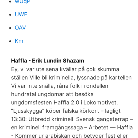
wUqP
UWE
OAV
Km
Haffla - Erik Lundin Shazam
Ey, vi var ute sena kvällar på çok skumma
ställen Ville bli kriminella, lyssnade på kartellen
Vi var inte snälla, råna folk i rondellen
hundratal ungdomar att besöka
ungdomsfesten Haffla 2.0 i Lokomotivet.
”Ljusskygga” köper falska körkort – lagligt
13:30: Utbredd kriminell Svensk gangsterrap –
en kriminell framgångssaga – Arbetet — Haffla
- Kommer ur arabiskan och betyder fest eller