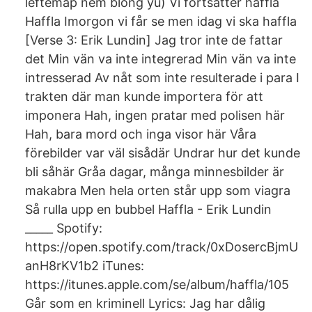
leftemap nem blong yu) Vi fortsätter haffla
Haffla Imorgon vi får se men idag vi ska haffla
[Verse 3: Erik Lundin] Jag tror inte de fattar
det Min vän va inte integrerad Min vän va inte
intresserad Av nåt som inte resulterade i para I
trakten där man kunde importera för att
imponera Hah, ingen pratar med polisen här
Hah, bara mord och inga visor här Våra
förebilder var väl sisådär Undrar hur det kunde
bli såhär Gråa dagar, många minnesbilder är
makabra Men hela orten står upp som viagra
Så rulla upp en bubbel Haffla - Erik Lundin
_____ Spotify:
https://open.spotify.com/track/0xDosercBjmU
anH8rKV1b2 iTunes:
https://itunes.apple.com/se/album/haffla/105
Går som en kriminell Lyrics: Jag har dålig