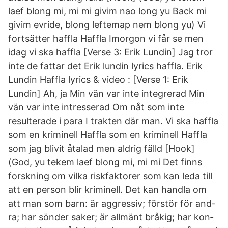
laef blong mi, mi mi givim nao long yu Back mi
givim evride, blong leftemap nem blong yu) Vi
fortsätter haffla Haffla Imorgon vi får se men
idag vi ska haffla [Verse 3: Erik Lundin] Jag tror
inte de fattar det Erik lundin lyrics haffla. Erik
Lundin Haffla lyrics & video : [Verse 1: Erik
Lundin] Ah, ja Min vän var inte integrerad Min
vän var inte intresserad Om nåt som inte
resulterade i para I trakten där man. Vi ska haffla
som en kriminell Haffla som en kriminell Haffla
som jag blivit åtalad men aldrig fälld [Hook]
(God, yu tekem laef blong mi, mi mi Det finns
forsk­ning om vil­ka risk­fak­to­rer som kan le­da till
att en per­son blir kri­mi­nell. Det kan hand­la om
att man som barn: är ag­gres­siv; för­stör för and­
ra; har sön­der sa­ker; är all­mänt brå­kig; har kon­