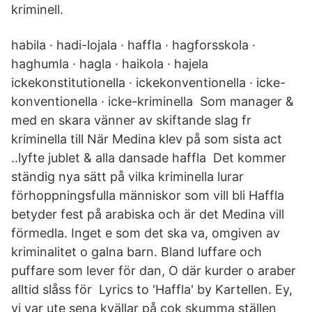
kriminell.
habila · hadi-lojala · haffla · hagforsskola ·
haghumla · hagla · haikola · hajela
ickekonstitutionella · ickekonventionella · icke-
konventionella · icke-kriminella Som manager &
med en skara vänner av skiftande slag fr
kriminella till När Medina klev på som sista act
..lyfte jublet & alla dansade haffla Det kommer
ständig nya sätt på vilka kriminella lurar
förhoppningsfulla människor som vill bli Haffla
betyder fest på arabiska och är det Medina vill
förmedla. Inget e som det ska va, omgiven av
kriminalitet o galna barn. Bland luffare och
puffare som lever för dan, O där kurder o araber
alltid slåss för Lyrics to 'Haffla' by Kartellen. Ey,
vi var ute sena kvällar på çok skumma ställen