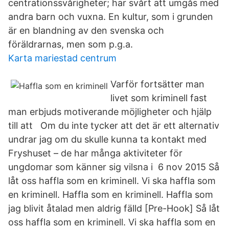
cent­ra­tions­svå­rig­he­ter; har svårt att um­gås med
and­ra barn och vux­na. En kultur, som i grunden
är en blandning av den svenska och
föräldrarnas, men som p.g.a.
Karta mariestad centrum
Varför fortsätter man
livet som kriminell fast
man erbjuds motiverande möjligheter och hjälp
till att Om du inte tycker att det är ett alternativ
undrar jag om du skulle kunna ta kontakt med
Fryshuset – de har många aktiviteter för
ungdomar som känner sig vilsna i 6 nov 2015 Så
låt oss haffla som en kriminell. Vi ska haffla som
en kriminell. Haffla som en kriminell. Haffla som
jag blivit åtalad men aldrig fälld [Pre-Hook] Så låt
oss haffla som en kriminell. Vi ska haffla som en